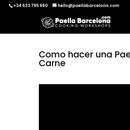
+34 633 795 660
hello@paellabarcelona.com
Como hacer una Pael
Carne