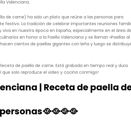
la Valenciana.
ella de carne) ha sido un plato que reúne a las personas para
te festivo. La tradición de celebrar importantes reuniones famili
y viva en nuestra época en España, especialmente en el área d
ulinarios en honor a la Paella Valenciana y se llaman «Paellas al
Se hacen cientos de paellas gigantes con leña y luego se distribuy
 Receta de paella de carne. Está grabada en tiempo real y dura
sí que solo reproduce el video y cocina conmigo!
enciana | Receta de paella d
 personas
🥘🥘🥘🥘