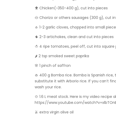
🐥
Chicken(~350-400 g), cut into pieces
🐽
Chorizo or others sausages (300 g), cut in
🧄
1-2 garlic cloves, chopped into small piec
🌵
2-3 artichokes, clean and cut into pieces
🍅
4 ripe tomatoes, peel off, cut into square 
🌶
2 tsp smoked sweet paprika
🌸
1 pinch of saffron
🍚
400 g Bomba rice. Bomba is Spanish rice, t
substitute it with Arborio rice. If you can’t f
wash your rice.
🍲
1.6 L meat stock. Here is my video recipe 
https://www.youtube.com/watch?v=xlbTOnE
🫒
extra virgin olive oil