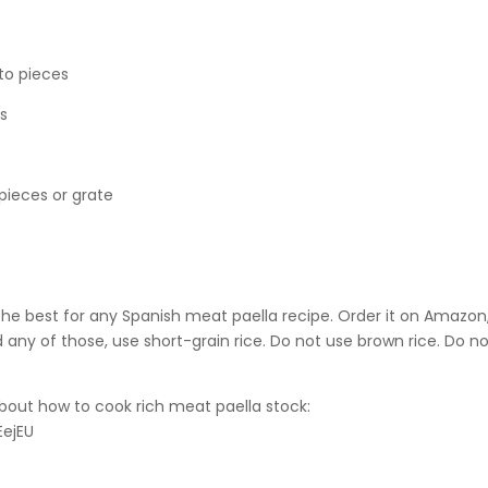
to pieces
es
pieces or grate
he best for any Spanish meat paella recipe. Order it on Amazon,
ind any of those, use short-grain rice. Do not use brown rice. Do n
about how to cook rich meat paella stock:
ejEU