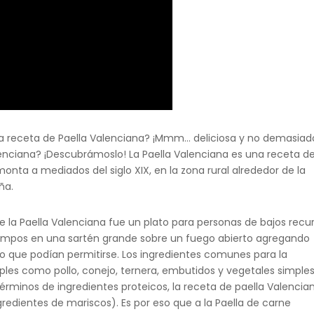
ca receta de Paella Valenciana? ¡Mmm… deliciosa y no demasiad
Valenciana? ¡Descubrámoslo! La Paella Valenciana es una receta d
nta a mediados del siglo XIX, en la zona rural alrededor de la
ña.
de la Paella Valenciana fue un plato para personas de bajos recur
ampos en una sartén grande sobre un fuego abierto agregando
lo que podían permitirse. Los ingredientes comunes para la
ples como pollo, conejo, ternera, embutidos y vegetales simple
érminos de ingredientes proteicos, la receta de paella Valencia
gredientes de mariscos). Es por eso que a la Paella de carne